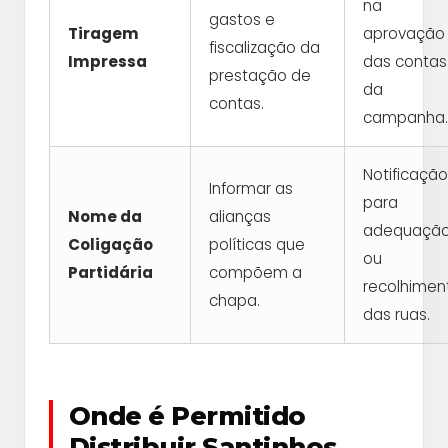
na
gastos e
Tiragem
aprovação
fiscalização da
Impressa
das contas
prestação de
da
contas.
campanha.
Notificação
Informar as
para
Nome da
alianças
adequaçã
Coligação
políticas que
ou
Partidária
compõem a
recolhimen
chapa.
das ruas.
Onde é Permitido
Distribuir Santinhos