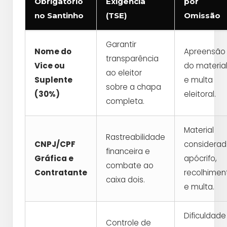
Obrigatório
Exigência
por
no Santinho
(TSE)
Omissão
Garantir
Nome do
Apreensão
transparência
Vice ou
do materia
ao eleitor
Suplente
e multa
sobre a chapa
(30%)
eleitoral.
completa.
Material
Rastreabilidade
CNPJ/CPF
considera
financeira e
Gráfica e
apócrifo,
combate ao
Contratante
recolhimen
caixa dois.
e multa.
Dificuldade
Controle de