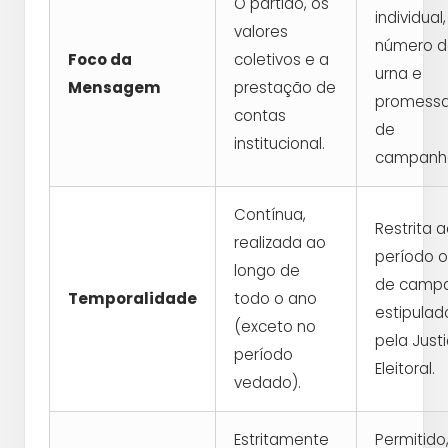
O partido, os
individual
valores
número d
Foco da
coletivos e a
urna e
Mensagem
prestação de
promess
contas
de
institucional.
campanh
Contínua,
Restrita 
realizada ao
período of
longo de
de camp
Temporalidade
todo o ano
estipulad
(exceto no
pela Just
período
Eleitoral.
vedado).
Estritamente
Permitido