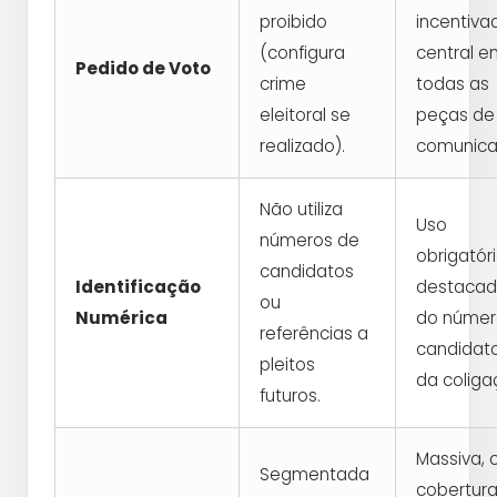
proibido
incentiva
(configura
central e
Pedido de Voto
crime
todas as
eleitoral se
peças de
realizado).
comunica
Não utiliza
Uso
números de
obrigatór
candidatos
Identificação
destaca
ou
Numérica
do númer
referências a
candidat
pleitos
da coliga
futuros.
Massiva,
Segmentada
cobertur