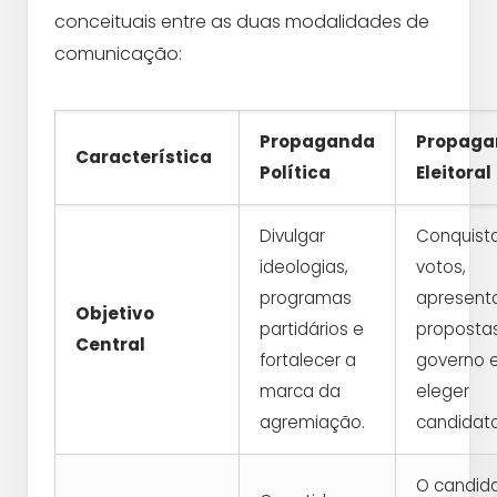
conceituais entre as duas modalidades de
comunicação:
Propaganda
Propaga
Característica
Política
Eleitoral
Divulgar
Conquist
ideologias,
votos,
programas
apresent
Objetivo
partidários e
proposta
Central
fortalecer a
governo 
marca da
eleger
agremiação.
candidato
O candid