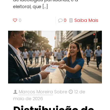
eleitoral, que
[…]
0
0
Saiba Mais
Marcos Moreira
Sobre
12 de
maio de 2026