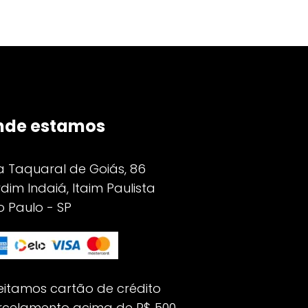
nde estamos
a Taquaral de Goiás, 86
dim Indaiá, Itaim Paulista
 Paulo - SP
eitamos cartão de crédito
rcelamento acima de R$ 500