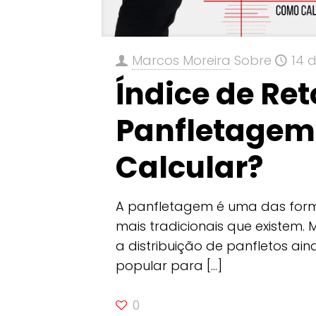
Marcos Moreira
Sobre
14 
Índice de Re
Panfletagem
Calcular?
A panfletagem é uma das for
mais tradicionais que existem. 
a distribuição de panfletos ai
popular para
[…]
0