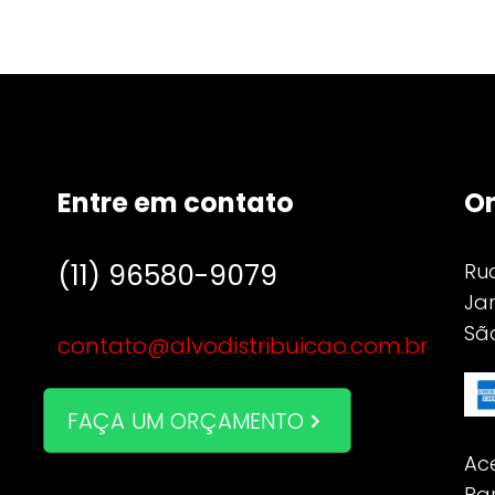
Entre em contato
O
(11) 96580-9079
Ru
Jar
São
contato@alvodistribuicao.com.br
FAÇA UM ORÇAMENTO
Ac
Pa