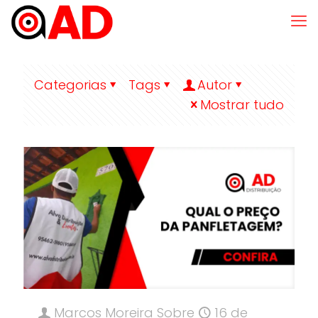
Categorias
Tags
Autor
Mostrar tudo
Marcos Moreira
Sobre
16 de