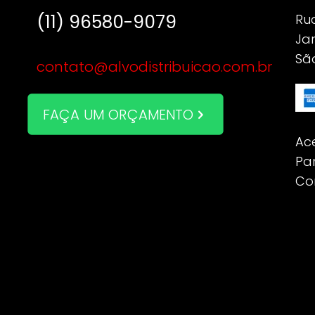
(11) 96580-9079
Ru
Jar
São
contato@alvodistribuicao.com.br
FAÇA UM ORÇAMENTO
Ac
Pa
Co