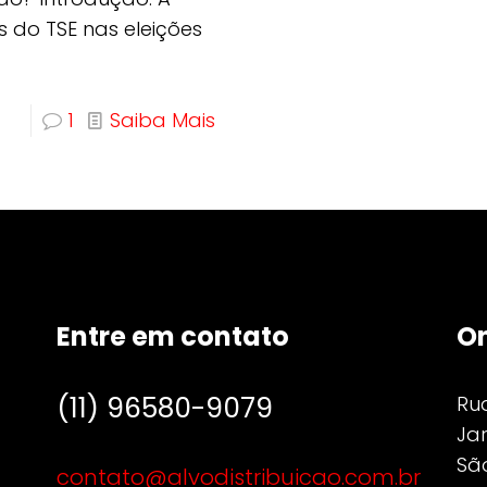
s do TSE nas eleições
1
Saiba Mais
Entre em contato
O
(11) 96580-9079
Ru
Jar
São
contato@alvodistribuicao.com.br