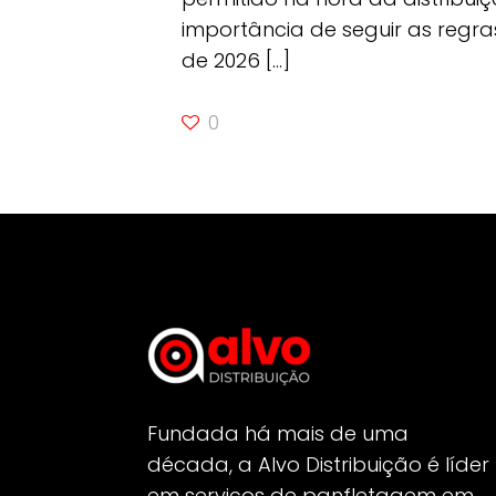
importância de seguir as regra
de 2026
[…]
0
Fundada há mais de uma
década, a Alvo Distribuição é líder
em serviços de panfletagem em