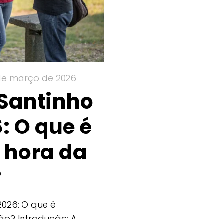
de março de 2026
 Santinho
6: O que é
 hora da
?
2026: O que é
ção? Introdução: A