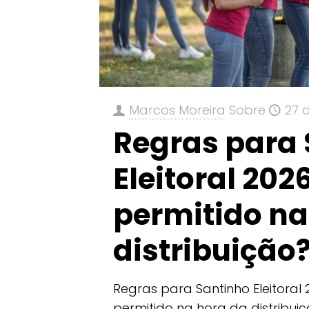
Marcos Moreira
Sobre
27 
Regras para
Eleitoral 202
permitido na
distribuição
Regras para Santinho Eleitoral 
permitido na hora da distribui