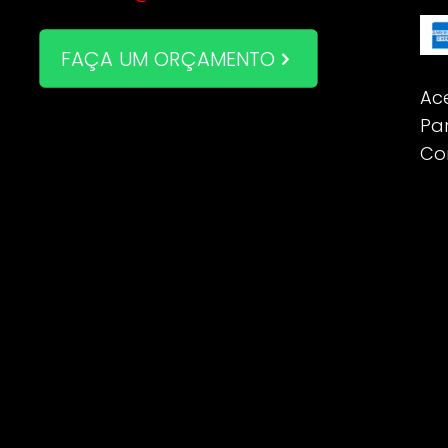
FAÇA UM ORÇAMENTO
Ac
Pa
Co